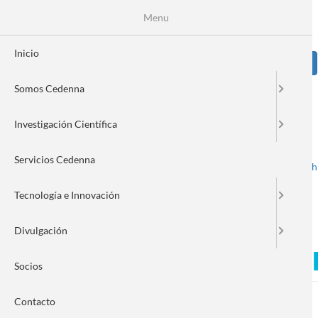
Pasar
Se
Menu
Formulario
al
contenido
de
principal
Inicio
Sear
búsqueda
Somos Cedenna
Image
Investigación Científica
Servicios Cedenna
Spanish
English
Toggle navigation
Tecnología e Innovación
Divulgación
Asesor internacional de C
Socios
Contacto