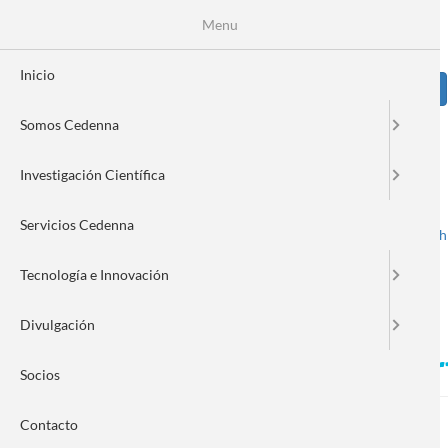
Pasar
Se
Menu
Formulario
al
contenido
de
principal
Inicio
Sear
búsqueda
Somos Cedenna
Image
Investigación Científica
Servicios Cedenna
Spanish
English
Toggle navigation
Tecnología e Innovación
Divulgación
La ciencia merece una opo
Socios
Contacto