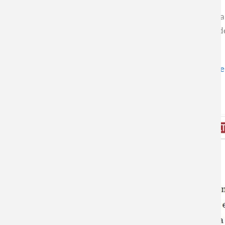
Hoy la directora del Centro de Nanociencia y Nanotecnología 
diario La Tercera en donde expresa su opinión sobre la falta de
¡Para ver la Carta completa, visita el siguiente enlace!
https://www.latercera.com/opinion/noticia/la-ciencia-