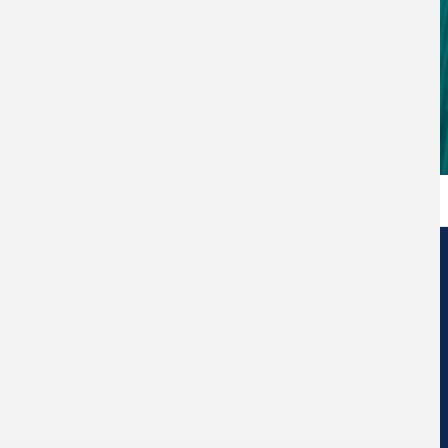
Centro de Nanociencia y Nanotecnología
Universidad Diego Portales
Ejercito Libertador #326 – Santiago de Chile.
Social Network Ceddenna