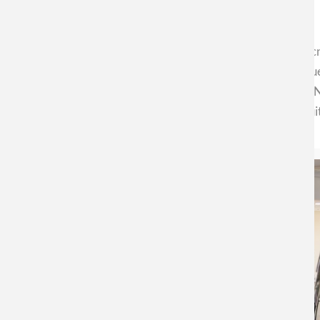
Desde hace una década, el Centro de Nanociencia y Nanotecn
del mundo nano, las cuales son usadas para los calendarios qu
estas imágenes forman parte de la Exposición “Imágenes del Na
público de todas las edades, de manera absolutamente gratui
Lea la nota completa
DESDE AQUÍ