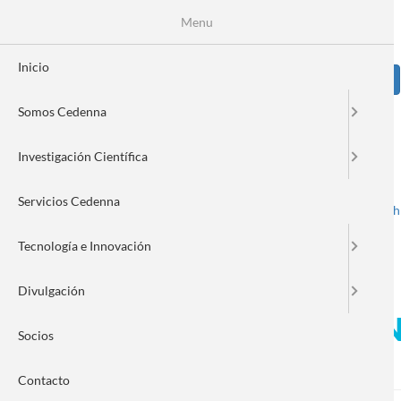
Pasar
Se
Menu
Formulario
al
contenido
de
principal
Inicio
Sear
búsqueda
Somos Cedenna
Image
Investigación Científica
Servicios Cedenna
Spanish
English
Toggle navigation
Tecnología e Innovación
Divulgación
Exposición “Imágenes del Na
Socios
Universidad de Tarapacá
Contacto