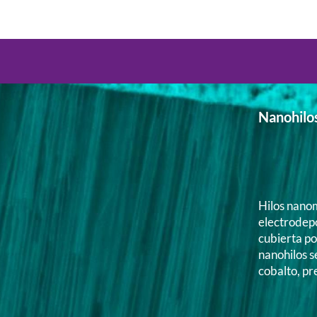
Nanohilo
Hilos nano
electrodep
cubierta por
nanohilos se
cobalto, p