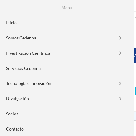
Menu
Pasar
al
Search
Fo
contenido
Inicio
principal
de
Somos Cedenna
bú
MENÚ PRINCIPAL
Investigación Científica
INICIO
SOMOS CEDENNA
INVESTIGACIÓN CIENTÍFIC
Servicios Cedenna
Tecnología e Innovación
Exitosa Primera Feria de 
Divulgación
científicos y empresas se
Socios
Contacto