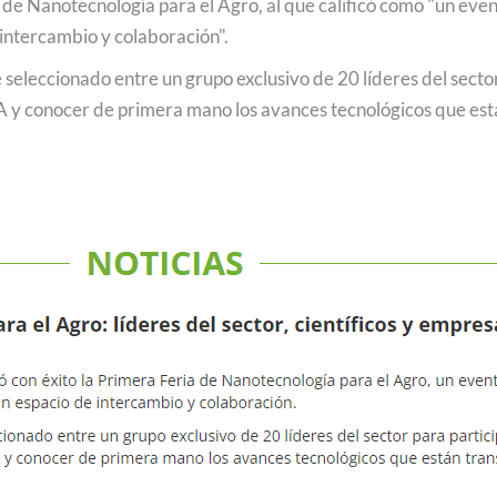
a de Nanotecnología para el Agro, al que calificó como "un eve
Podcast
 intercambio y colaboración".
eleccionado entre un grupo exclusivo de 20 líderes del sector p
Concurso de Video Mujeres Chilenas en Ciencias
y conocer de primera mano los avances tecnológicos que están