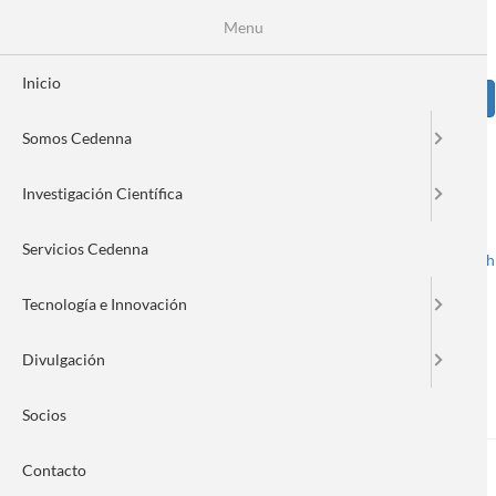
Pasar
Se
Menu
Formulario
al
contenido
de
principal
Inicio
Sear
búsqueda
Somos Cedenna
Image
Investigación Científica
Servicios Cedenna
Spanish
English
Toggle navigation
Tecnología e Innovación
Divulgación
empresa
Socios
Contacto