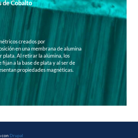
s de Cobalto
métricos creados por
osición en una membrana de alumina
 plata. Al retirar la alúmina, los
 fijan a la base de plata y al ser de
resentan propiedades magnéticas.
a con
Drupal