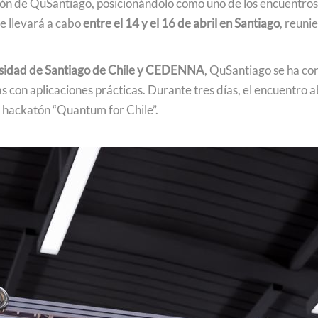
ión de QuSantiago, posicionándolo como uno de los encuentros
Podcast
e llevará a cabo
entre el 14 y el 16 de abril en Santiago
, reuni
Concurso de Video Mujeres Chilenas en Ciencias
ersidad de Santiago de Chile y CEDENNA
, QuSantiago se ha co
 con aplicaciones prácticas. Durante tres días, el encuentro
a hackatón “Quantum for Chile”.