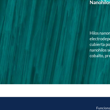
Nanohilo
Hilos nano
electrodep
cubierta por
nanohilos se
cobalto, p
Funcion