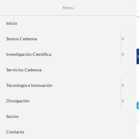
Menu
Pasar
al
Search
Fo
contenido
Inicio
principal
de
Somos Cedenna
bú
MENÚ PRINCIPAL
Investigación Científica
INICIO
SOMOS CEDENNA
INVESTIGACIÓN CIENTÍFIC
Servicios Cedenna
Tecnología e Innovación
Santiago se prepara para e
Divulgación
quinta versión de QuSan
Socios
Contacto